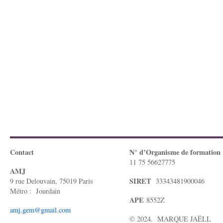
Contact
N° d’Organisme de formation
11 75 56627775
AMJ
SIRET
9 rue Delouvain, 75019 Paris
33343481900046
Métro : Jourdain
APE
8552Z
amj.gem@gmail.com
© 2024. MARQUE JAËLL