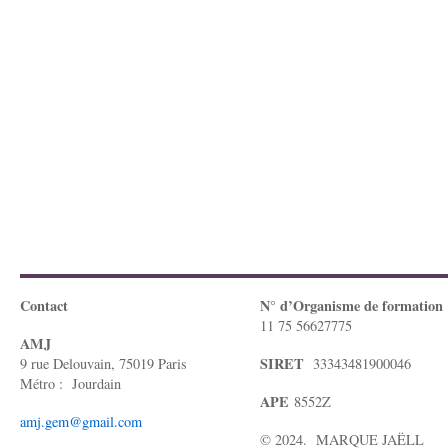
Contact
N° d’Organisme de formation
11 75 56627775
AMJ
SIRET
9 rue Delouvain, 75019 Paris
33343481900046
Métro : Jourdain
APE
8552Z
amj.gem@gmail.com
© 2024. MARQUE JAËLL