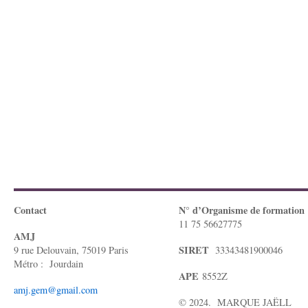
Contact
N° d’Organisme de formation
11 75 56627775
AMJ
SIRET
9 rue Delouvain, 75019 Paris
33343481900046
Métro : Jourdain
APE
8552Z
amj.gem@gmail.com
© 2024. MARQUE JAËLL