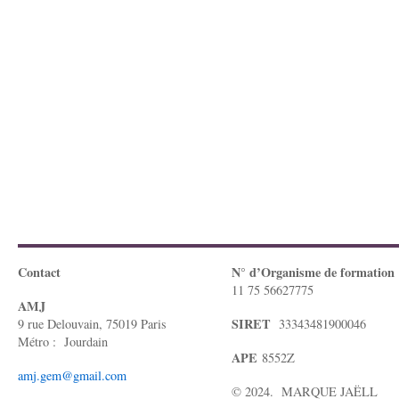
Contact
N° d’Organisme de formation
11 75 56627775
AMJ
SIRET
9 rue Delouvain, 75019 Paris
33343481900046
Métro : Jourdain
APE
8552Z
amj.gem@gmail.com
© 2024. MARQUE JAËLL