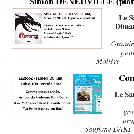
Simon DENEUVILLE (piano
Le S
Diman
Grandes
pour
Molière
Con
Le Sa
gro
pro
Soufiane DAKI