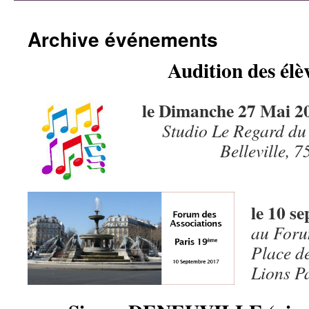
contenu
Archive événements
Audition des élè
le Dimanche 27 Mai 2
Studio Le Regard du
Belleville, 
le 10 s
au Foru
Place d
Lions P